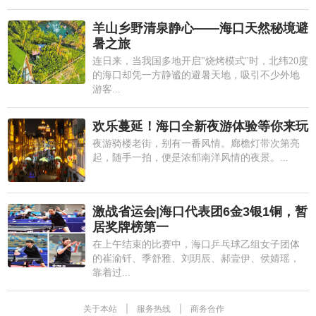
羊山乡野清泉静心——海口天然秘境避
暑之旅
连日来，当我国多地开启"烧烤模式"时，北纬20度
的海口却凭一方静谧的避暑天地，吸引不少外地
游客...
欢乐蔓延！海口全新夜游体验等你来玩
夜游骑楼老街，别有一番风情。廊檐灯带次第亮
起，随手一拍，便是浓郁南洋风情的夜景。...
激战省运会|海口代表团6金3银1铜，暂
居奖牌榜第一
在上午结束的比赛中，海口乒乓球乙组女子团体
的崔渝钎、季舒雅、刘玥辰、郝壹伊、侯婧瑶，
靠着过...
关于本站
|
服务热线
|
商务合作