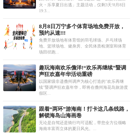
火・乐享夏日出逃」主题活动，仅剩3天!8月8日
19:3...
8月8日万宁多个体育场地免费开放，
预约从速!!!
免费开放场地有体育馆的羽毛球场、乒乓球场
地、篮球场地、健身房、全民体质检测室和体育
场田径跑...
趣玩海南欢乐儋洋!“欢乐再继续”暨调
声狂欢嘉年华活动重磅
以国家级非遗儋州调声为核心打造的"欢乐再继
续"暨调声狂欢嘉年华，即将在儋州海花岛旅游度
假区...
跟着“两环”游海南！打卡这几条线路，
解锁海岛山海画卷
无论是自驾还是骑行均可适配，带您全方位领略
海南丰富而立体的夏日风光。...