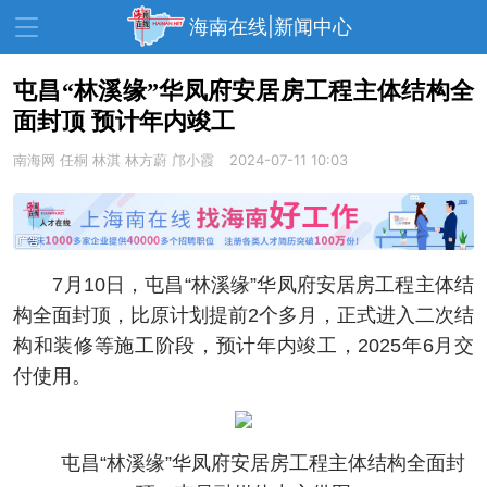
海南在线|新闻中心
屯昌“林溪缘”华凤府安居房工程主体结构全
面封顶 预计年内竣工
资讯中心
热点
旅游
南海网
任桐 林淇 林方蔚 邝小霞
2024-07-11 10:03
文体
消费
财经
教育
健康
房产
家装
交通
美食
7月10日，屯昌“林溪缘”华凤府安居房工程主体结
生活
演出
活动
构全面封顶，比原计划提前2个多月，正式进入二次结
构和装修等施工阶段，预计年内竣工，2025年6月交
展会
走读海南
周末去哪儿
付使用。
人才在线
天涯企服
屯昌“林溪缘”华凤府安居房工程主体结构全面封