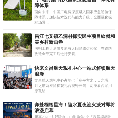
障体系
面向未来，中国广电将深度融入国家应急通信保
障体系，加快技术迭代与能力升级，全面强化极
端场景...
昌江七叉镇乙洞村抓实民生项目绘就和
美乡村新画卷
照明工程计划修复原有太阳能路灯90盏，在道路
改造全部完工后进行安装。...
快来文昌航天观礼中心一站式解锁航天
浪漫
文昌航天观礼中心占地七千多平方米，日之塔、
月之塔两座阶梯观礼台视野开阔，两座看台采用
穿孔铝...
奔赴桐栖星海！陵水夏夜渔火派对即将
浪漫启幕
距离2026"去野陵水・山海趣集"之「夜赏桐栖渔