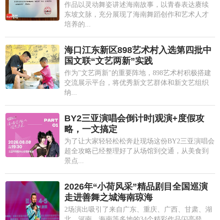
作品以灵动舞姿讲述海南故事，以青春表达赓续
东坡文脉，充分展现了海南舞蹈创作和艺术人才
培养的...
海口江东新区898艺术村入选第四批中
国文联“文艺两新”实践
作为"文艺两新"的重要阵地，898艺术村积极搭建
交流展示平台，将优秀新文艺群体和新文艺组织
纳...
BY2三亚演唱会倒计时|观演+度假攻
略，一文搞定
为了让大家轻轻松松奔赴现场这份BY2三亚演唱会
超全攻略已经整理好了从场馆到交通，从美食到
景点...
2026年“小荷风采”精品剧目全国巡演
走进善舞之城海南琼海
2场演出吸引了来自广东、重庆、广西、甘肃、湖
北、河南、海南等多地的34个精彩作品闪亮登