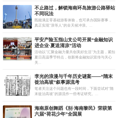
不止路过，解锁海南环岛旅游公路驿站
不同玩法
既能满足零基础游客体验，也可承办国际赛事，
真正实现"浪等人"的全天候冲浪。...
平安产险五指山支公司开展“金融知识
进企业·夏送清凉”活动
活动以"汇聚金融力量共创美好生活"为主题，紧扣
夏日高温季节特点，创新将金融知识宣传与关心
关...
李光的浪漫与千年历史谜案——“隋末
徙治高坡”叙事源流考
笔者关注这个问题也有一段时间，下面尝试对"隋
末徙治高坡"的源流作一些考证研究。...
海南原创舞蹈《别·海南黎民》荣获第
六届“荷花少年”全国展