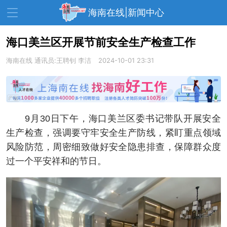
海南在线|新闻中心
海口美兰区开展节前安全生产检查工作
海南在线
资讯中心
通讯员:王聘钊 李洁
热点
2024-10-01 23:31
旅游
文体
消费
财经
教育
健康
房产
9月30日下午，海口美兰区委书记带队开展安全
家装
交通
美食
生产检查，强调要守牢安全生产防线，紧盯重点领域
生活
演出
活动
风险防范，周密细致做好安全隐患排查，保障群众度
过一个平安祥和的节日。
展会
走读海南
周末去哪儿
人才在线
天涯企服