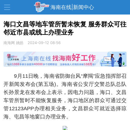
海南在线|新闻中心
海口文昌等地车管所暂未恢复 服务群众可往
邻近市县或线上办理业务
资讯中心
热点
旅游
南海网
姚皓
2024-09-12 08:56
文体
消费
财经
教育
健康
房产
家装
交通
美食
9月11日晚，海南省防御台风“摩羯”应急指挥部召
生活
演出
活动
开新闻发布会(第五场)。海南省公安厅交警总队总队
长孙景龙在发布会上表示，因电力问题，海口、文昌
展会
走读海南
周末去哪儿
车管所暂时不能恢复服务，海口地区的群众可通过交
人才在线
天涯企服
管12123APP办理相关业务，文昌群众可就近选择琼
海、屯昌等地窗口办理业务。