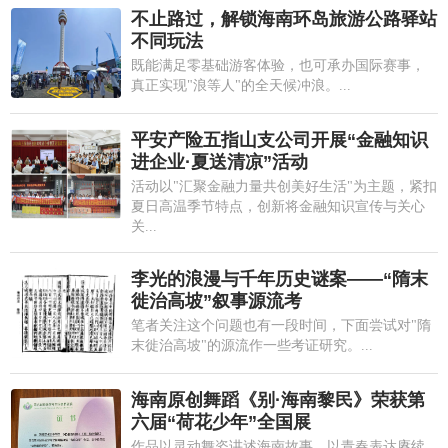
不止路过，解锁海南环岛旅游公路驿站
不同玩法
既能满足零基础游客体验，也可承办国际赛事，
真正实现"浪等人"的全天候冲浪。...
平安产险五指山支公司开展“金融知识
进企业·夏送清凉”活动
活动以"汇聚金融力量共创美好生活"为主题，紧扣
夏日高温季节特点，创新将金融知识宣传与关心
关...
李光的浪漫与千年历史谜案——“隋末
徙治高坡”叙事源流考
笔者关注这个问题也有一段时间，下面尝试对"隋
末徙治高坡"的源流作一些考证研究。...
海南原创舞蹈《别·海南黎民》荣获第
六届“荷花少年”全国展
作品以灵动舞姿讲述海南故事，以青春表达赓续