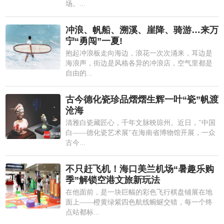
场。...
冲浪、帆船、溯溪、崖降、骑游…来万
宁“勇闯”一夏!
抱起冲浪板走向海边，浪花一次次涌来，耳边是
海浪声，街边是风格各异的冲浪店，空气里都是
自由的...
古今德化瓷珍品熠熠生辉一叶“瓷”帆渡
沧海
清雅白瓷藏匠心，千年文脉映琼州。近日，"中国
白——德化瓷艺术展"在海南省博物馆开展，一众
古今...
不只赶飞机！海口美兰机场“暑趣乐购
季”解锁空港文旅新玩法
在他面前，是一块巨幅的彩色飞行棋盘铺展在地
面上——橙黄绿紫四色航线蜿蜒交错，每一个终
点站都标...