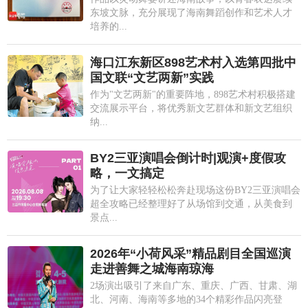
东坡文脉，充分展现了海南舞蹈创作和艺术人才
培养的...
海口江东新区898艺术村入选第四批中
国文联“文艺两新”实践
作为"文艺两新"的重要阵地，898艺术村积极搭建
交流展示平台，将优秀新文艺群体和新文艺组织
纳...
BY2三亚演唱会倒计时|观演+度假攻
略，一文搞定
为了让大家轻轻松松奔赴现场这份BY2三亚演唱会
超全攻略已经整理好了从场馆到交通，从美食到
景点...
2026年“小荷风采”精品剧目全国巡演
走进善舞之城海南琼海
2场演出吸引了来自广东、重庆、广西、甘肃、湖
北、河南、海南等多地的34个精彩作品闪亮登