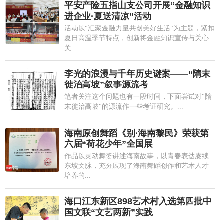
平安产险五指山支公司开展“金融知识
进企业·夏送清凉”活动
活动以"汇聚金融力量共创美好生活"为主题，紧扣
夏日高温季节特点，创新将金融知识宣传与关心
关...
李光的浪漫与千年历史谜案——“隋末
徙治高坡”叙事源流考
笔者关注这个问题也有一段时间，下面尝试对"隋
末徙治高坡"的源流作一些考证研究。...
海南原创舞蹈《别·海南黎民》荣获第
六届“荷花少年”全国展
作品以灵动舞姿讲述海南故事，以青春表达赓续
东坡文脉，充分展现了海南舞蹈创作和艺术人才
培养的...
海口江东新区898艺术村入选第四批中
国文联“文艺两新”实践