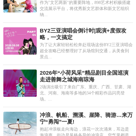
作为"文艺两新"的重要阵地，898艺术村积极搭建
交流展示平台，将优秀新文艺群体和新文艺组织
纳...
BY2三亚演唱会倒计时|观演+度假攻
略，一文搞定
为了让大家轻轻松松奔赴现场这份BY2三亚演唱会
超全攻略已经整理好了从场馆到交通，从美食到
景点...
2026年“小荷风采”精品剧目全国巡演
走进善舞之城海南琼海
2场演出吸引了来自广东、重庆、广西、甘肃、湖
北、河南、海南等多地的34个精彩作品闪亮登
场。...
冲浪、帆船、溯溪、崖降、骑游…来万
宁“勇闯”一夏!
抱起冲浪板走向海边，浪花一次次涌来，耳边是
海浪声，街边是风格各异的冲浪店，空气里都是