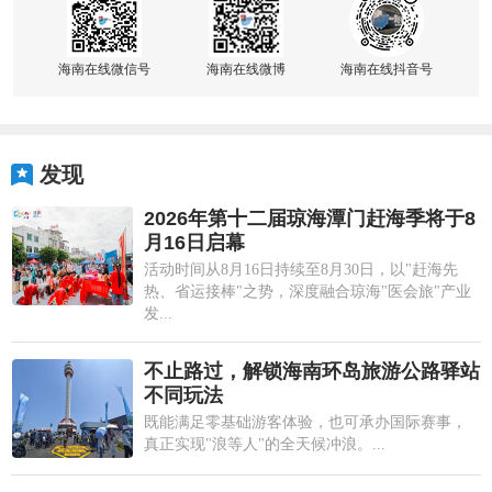
海南在线微信号
海南在线微博
海南在线抖音号
发现
2026年第十二届琼海潭门赶海季将于8
月16日启幕
活动时间从8月16日持续至8月30日，以"赶海先
热、省运接棒"之势，深度融合琼海"医会旅"产业
发...
不止路过，解锁海南环岛旅游公路驿站
不同玩法
既能满足零基础游客体验，也可承办国际赛事，
真正实现"浪等人"的全天候冲浪。...