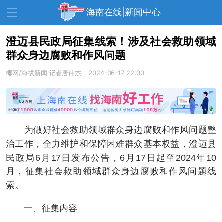
海南在线|新闻中心
澄迈县民政局征集线索！涉及社会救助领域
群众身边腐败和作风问题
资讯中心
热点
旅游
椰网/海拔新闻
记者唐伟杰
2024-06-17 22:00
文体
消费
财经
教育
健康
房产
家装
交通
美食
为做好社会救助领域群众身边腐败和作风问题整
生活
演出
活动
治工作，全力维护和保障困难群众基本权益，澄迈县
民政局6月17日发布公告，6月17日起至2024年10
展会
走读海南
周末去哪儿
月，征集社会救助领域群众身边腐败和作风问题线
人才在线
天涯企服
索。
一、征集内容