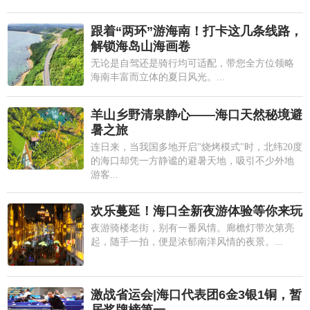
跟着“两环”游海南！打卡这几条线路，
解锁海岛山海画卷
无论是自驾还是骑行均可适配，带您全方位领略
海南丰富而立体的夏日风光。...
羊山乡野清泉静心——海口天然秘境避
暑之旅
连日来，当我国多地开启"烧烤模式"时，北纬20度
的海口却凭一方静谧的避暑天地，吸引不少外地
游客...
欢乐蔓延！海口全新夜游体验等你来玩
夜游骑楼老街，别有一番风情。廊檐灯带次第亮
起，随手一拍，便是浓郁南洋风情的夜景。...
激战省运会|海口代表团6金3银1铜，暂
居奖牌榜第一