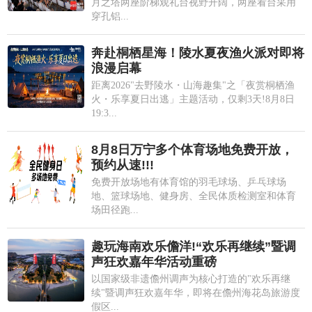
月之塔两座阶梯观礼台视野开阔，两座看台采用
穿孔铝...
奔赴桐栖星海！陵水夏夜渔火派对即将
浪漫启幕
距离2026"去野陵水・山海趣集"之「夜赏桐栖渔
火・乐享夏日出逃」主题活动，仅剩3天!8月8日
19:3...
8月8日万宁多个体育场地免费开放，
预约从速!!!
免费开放场地有体育馆的羽毛球场、乒乓球场
地、篮球场地、健身房、全民体质检测室和体育
场田径跑...
趣玩海南欢乐儋洋!“欢乐再继续”暨调
声狂欢嘉年华活动重磅
以国家级非遗儋州调声为核心打造的"欢乐再继
续"暨调声狂欢嘉年华，即将在儋州海花岛旅游度
假区...