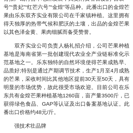
号”“贵妃”“红芒六号”“金煌”等品种。此番出口的金煌芒
果由乐东双齐实业有限公司在千家镇种植。这里拥有
得天独厚的热带气候和肥沃的土壤，出品的金煌芒果
以其色泽金黄、果肉细腻而备受赞誉。
双齐实业公司负责人杨礼招介绍，公司芒果种植
基地是海南省第一批创建现代农业全产业链标准化示
范基地之一。乐东独特的自然环境使得芒果成熟早、
品质好;特别是通过产期调节技术，生产1月至4月成熟
的芒果，采收时间比其他地区提前30天至50天，具有
明显的市场优势，故此很受市场欢迎。目前公司在乐
东共有金煌芒果种植基地1260亩，亩产量3500斤，已
获得绿色食品、GAP等认证及出口备案基地认证。此
番出口价格约48元/斤。
强技术壮品牌