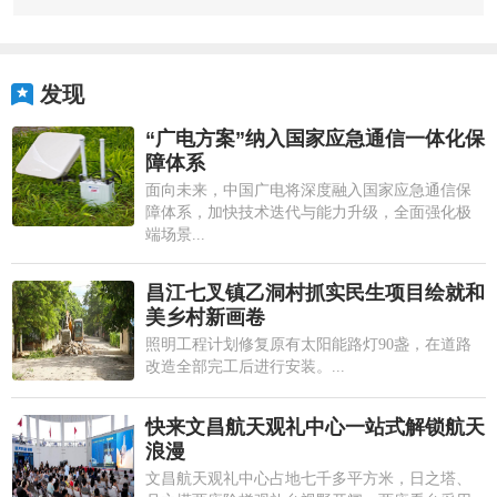
发现
“广电方案”纳入国家应急通信一体化保
障体系
面向未来，中国广电将深度融入国家应急通信保
障体系，加快技术迭代与能力升级，全面强化极
端场景...
昌江七叉镇乙洞村抓实民生项目绘就和
美乡村新画卷
照明工程计划修复原有太阳能路灯90盏，在道路
改造全部完工后进行安装。...
快来文昌航天观礼中心一站式解锁航天
浪漫
文昌航天观礼中心占地七千多平方米，日之塔、