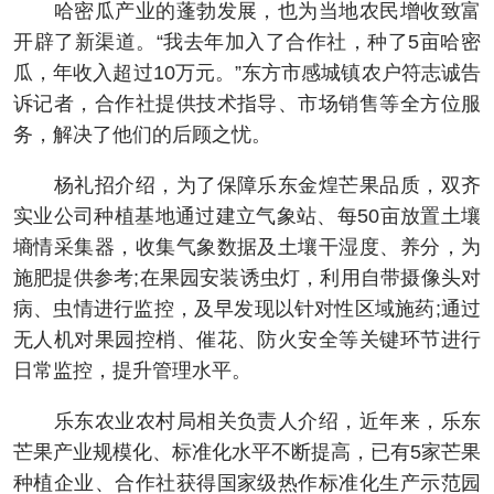
哈密瓜产业的蓬勃发展，也为当地农民增收致富
开辟了新渠道。“我去年加入了合作社，种了5亩哈密
瓜，年收入超过10万元。”东方市感城镇农户符志诚告
诉记者，合作社提供技术指导、市场销售等全方位服
务，解决了他们的后顾之忧。
杨礼招介绍，为了保障乐东金煌芒果品质，双齐
实业公司种植基地通过建立气象站、每50亩放置土壤
墒情采集器，收集气象数据及土壤干湿度、养分，为
施肥提供参考;在果园安装诱虫灯，利用自带摄像头对
病、虫情进行监控，及早发现以针对性区域施药;通过
无人机对果园控梢、催花、防火安全等关键环节进行
日常监控，提升管理水平。
乐东农业农村局相关负责人介绍，近年来，乐东
芒果产业规模化、标准化水平不断提高，已有5家芒果
种植企业、合作社获得国家级热作标准化生产示范园