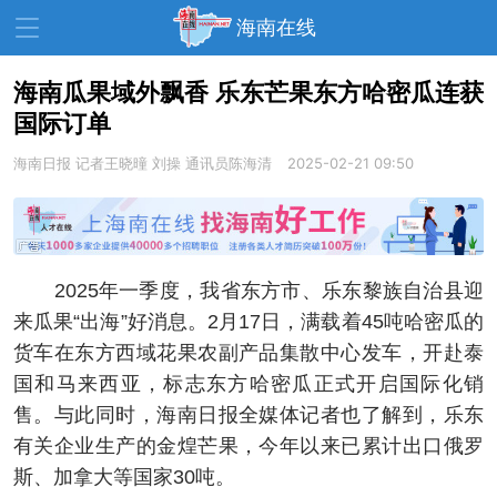
海南在线
海南瓜果域外飘香 乐东芒果东方哈密瓜连获
国际订单
资讯中心
热点
旅游
海南日报
记者王晓曈 刘操 通讯员陈海清
2025-02-21 09:50
文体
消费
财经
教育
健康
房产
家装
交通
美食
2025年一季度，我省东方市、乐东黎族自治县迎
生活
演出
活动
来瓜果“出海”好消息。2月17日，满载着45吨哈密瓜的
货车在东方西域花果农副产品集散中心发车，开赴泰
展会
走读海南
周末去哪儿
国和马来西亚，标志东方哈密瓜正式开启国际化销
人才在线
天涯企服
售。与此同时，海南日报全媒体记者也了解到，乐东
有关企业生产的金煌芒果，今年以来已累计出口俄罗
斯、加拿大等国家30吨。