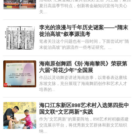
夏日高温季节特点，创新将金融知识宣传与关心
关...
李光的浪漫与千年历史谜案——“隋末
徙治高坡”叙事源流考
笔者关注这个问题也有一段时间，下面尝试对"隋
末徙治高坡"的源流作一些考证研究。...
海南原创舞蹈《别·海南黎民》荣获第
六届“荷花少年”全国展
作品以灵动舞姿讲述海南故事，以青春表达赓续
东坡文脉，充分展现了海南舞蹈创作和艺术人才
培养的...
海口江东新区898艺术村入选第四批中
国文联“文艺两新”实践
作为"文艺两新"的重要阵地，898艺术村积极搭建
交流展示平台，将优秀新文艺群体和新文艺组织
纳...