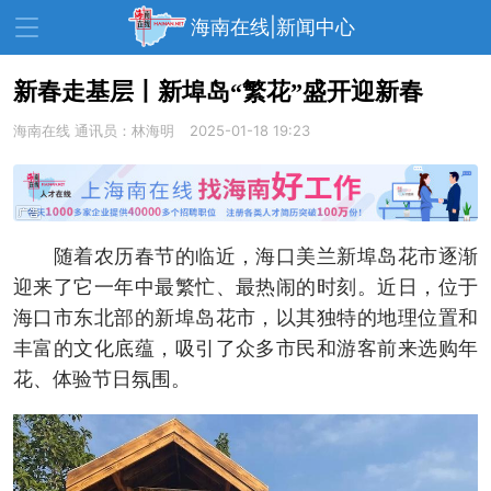
海南在线|新闻中心
新春走基层丨新埠岛“繁花”盛开迎新春
海南在线
资讯中心
通讯员：林海明
热点
2025-01-18 19:23
旅游
文体
消费
财经
教育
健康
房产
随着农历春节的临近，海口美兰新埠岛花市逐渐
家装
交通
美食
迎来了它一年中最繁忙、最热闹的时刻。近日，位于
生活
演出
活动
海口市东北部的新埠岛花市，以其独特的地理位置和
丰富的文化底蕴，吸引了众多市民和游客前来选购年
展会
走读海南
周末去哪儿
花、体验节日氛围。
人才在线
天涯企服