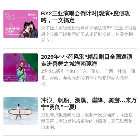
BY2三亚演唱会倒计时|观演+度假攻
略，一文搞定
为了让大家轻轻松松奔赴现场这份BY2三亚演唱会
超全攻略已经整理好了从场馆到交通，从美食到
景点...
2026年“小荷风采”精品剧目全国巡演
走进善舞之城海南琼海
2场演出吸引了来自广东、重庆、广西、甘肃、湖
北、河南、海南等多地的34个精彩作品闪亮登
场。...
冲浪、帆船、溯溪、崖降、骑游…来万
宁“勇闯”一夏!
抱起冲浪板走向海边，浪花一次次涌来，耳边是
海浪声，街边是风格各异的冲浪店，空气里都是
自由的...