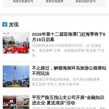
海南在线微信号
海南在线微博
海南在线抖音号
发现
2026年第十二届琼海潭门赶海季将于8
月16日启幕
活动时间从8月16日持续至8月30日，以"赶海先
热、省运接棒"之势，深度融合琼海"医会旅"产业
发...
不止路过，解锁海南环岛旅游公路驿站
不同玩法
既能满足零基础游客体验，也可承办国际赛事，
真正实现"浪等人"的全天候冲浪。...
平安产险五指山支公司开展“金融知识
进企业·夏送清凉”活动
活动以"汇聚金融力量共创美好生活"为主题，紧扣