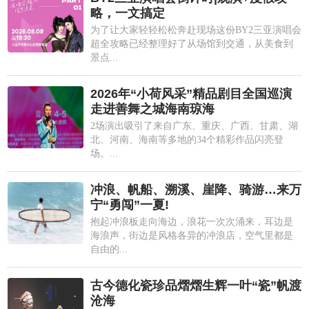
略，一文搞定
为了让大家轻轻松松奔赴现场这份BY2三亚演唱会
超全攻略已经整理好了从场馆到交通，从美食到
景点...
2026年“小荷风采”精品剧目全国巡演
走进善舞之城海南琼海
2场演出吸引了来自广东、重庆、广西、甘肃、湖
北、河南、海南等多地的34个精彩作品闪亮登
场。...
冲浪、帆船、溯溪、崖降、骑游…来万
宁“勇闯”一夏!
抱起冲浪板走向海边，浪花一次次涌来，耳边是
海浪声，街边是风格各异的冲浪店，空气里都是
自由的...
古今德化瓷珍品熠熠生辉一叶“瓷”帆渡
沧海