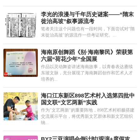
李光的浪漫与千年历史谜案——“隋末
徙治高坡”叙事源流考
笔者关注这个问题也有一段时间，下面尝试对"隋
末徙治高坡"的源流作一些考证研究。...
海南原创舞蹈《别·海南黎民》荣获第
六届“荷花少年”全国展
作品以灵动舞姿讲述海南故事，以青春表达赓续
东坡文脉，充分展现了海南舞蹈创作和艺术人才
培养的...
海口江东新区898艺术村入选第四批中
国文联“文艺两新”实践
作为"文艺两新"的重要阵地，898艺术村积极搭建
交流展示平台，将优秀新文艺群体和新文艺组织
纳...
BY2三亚演唱会倒计时|观演+度假攻