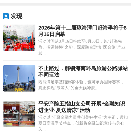
发现
2026年第十二届琼海潭门赶海季将于8
月16日启幕
活动时间从8月16日持续至8月30日，以"赶海先
热、省运接棒"之势，深度融合琼海"医会旅"产业
发...
不止路过，解锁海南环岛旅游公路驿站
不同玩法
既能满足零基础游客体验，也可承办国际赛事，
真正实现"浪等人"的全天候冲浪。...
平安产险五指山支公司开展“金融知识
进企业·夏送清凉”活动
活动以"汇聚金融力量共创美好生活"为主题，紧扣
夏日高温季节特点，创新将金融知识宣传与关心
关...