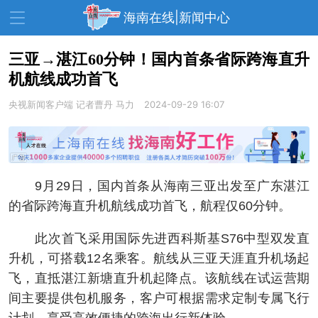
海南在线|新闻中心
三亚→湛江60分钟！国内首条省际跨海直升
机航线成功首飞
资讯中心
热点
旅游
央视新闻客户端
记者曹丹 马力
2024-09-29 16:07
文体
消费
财经
教育
健康
房产
家装
交通
美食
9月29日，国内首条从海南三亚出发至广东湛江
生活
演出
活动
的省际跨海直升机航线成功首飞，航程仅60分钟。
展会
走读海南
周末去哪儿
此次首飞采用国际先进西科斯基S76中型双发直
升机，可搭载12名乘客。航线从三亚天涯直升机场起
人才在线
天涯企服
飞，直抵湛江新塘直升机起降点。该航线在试运营期
间主要提供包机服务，客户可根据需求定制专属飞行