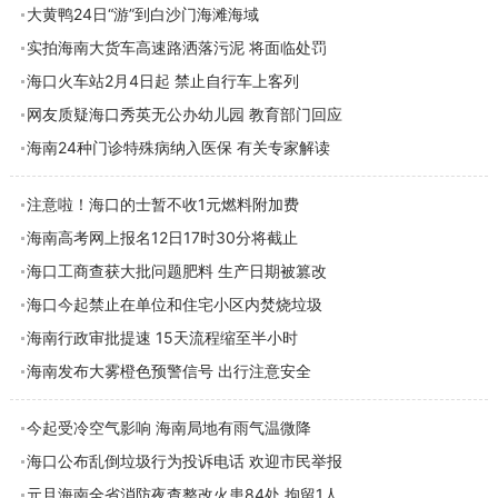
大黄鸭24日“游”到白沙门海滩海域
实拍海南大货车高速路洒落污泥 将面临处罚
海口火车站2月4日起 禁止自行车上客列
网友质疑海口秀英无公办幼儿园 教育部门回应
海南24种门诊特殊病纳入医保 有关专家解读
注意啦！海口的士暂不收1元燃料附加费
海南高考网上报名12日17时30分将截止
海口工商查获大批问题肥料 生产日期被篡改
海口今起禁止在单位和住宅小区内焚烧垃圾
海南行政审批提速 15天流程缩至半小时
海南发布大雾橙色预警信号 出行注意安全
今起受冷空气影响 海南局地有雨气温微降
海口公布乱倒垃圾行为投诉电话 欢迎市民举报
元旦海南全省消防夜查整改火患84处 拘留1人