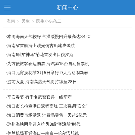
新闻中心
资讯中心
海南
>
民生
>
热点
民生小头条二
旅游
文体
消费
财经
本周海南天气较好 气温缓慢回升最高达34℃
海南省首艘海上观光仿古船建成试航
教育
健康
房产
海南鲜切“神马”菊花首次出口俄罗斯
家装
交通
美食
为方便旅客春运购票 海汽添15台自动售票机
生活
演出
活动
海口元宵换花节3月5日举行 9大活动闹新春
提前入夏 海南高温天气将持续至28日
展会
走读海南
周末去哪儿
人才在线
天涯企服
平安春节 有千名武警官兵一线坚守
海口市长检查港口返程高峰 三次强调“安全”
海口消费市场活跃 消费品零售一天超2亿元
琼州海峡两岸进入抗风8级“客滚船”时代
美兰机场开通海口—南京—哈尔滨航线