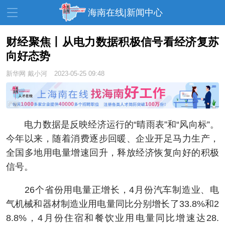
海南在线|新闻中心
财经聚焦丨从电力数据积极信号看经济复苏
向好态势
资讯中心
热点
旅游
新华网
戴小河
2023-05-25 09:48
文体
消费
财经
教育
健康
房产
家装
交通
美食
电力数据是反映经济运行的“晴雨表”和“风向标”。
今年以来，随着消费逐步回暖、企业开足马力生产，
生活
演出
活动
全国多地用电量增速回升，释放经济恢复向好的积极
展会
走读海南
周末去哪儿
信号。
人才在线
天涯企服
26个省份用电量正增长，4月份汽车制造业、电
气机械和器材制造业用电量同比分别增长了33.8%和2
8.8%，4月份住宿和餐饮业用电量同比增速达28.