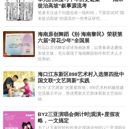
徙治高坡”叙事源流考
笔者关注这个问题也有一段时间，下面尝试对"隋
末徙治高坡"的源流作一些考证研究。...
海南原创舞蹈《别·海南黎民》荣获第
六届“荷花少年”全国展
作品以灵动舞姿讲述海南故事，以青春表达赓续
东坡文脉，充分展现了海南舞蹈创作和艺术人才
培养的...
海口江东新区898艺术村入选第四批中
国文联“文艺两新”实践
作为"文艺两新"的重要阵地，898艺术村积极搭建
交流展示平台，将优秀新文艺群体和新文艺组织
纳...
BY2三亚演唱会倒计时|观演+度假攻
略，一文搞定
为了让大家轻轻松松奔赴现场这份BY2三亚演唱会