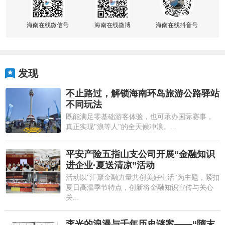
海南在线微信号
海南在线微博
海南在线抖音号
发现
不止路过，解锁海南环岛旅游公路驿站
不同玩法
既能满足零基础游客体验，也可承办国际赛事，
真正实现"浪等人"的全天候冲浪。...
平安产险五指山支公司开展“金融知识
进企业·夏送清凉”活动
活动以"汇聚金融力量共创美好生活"为主题，紧扣
夏日高温季节特点，创新将金融知识宣传与关心
关...
李光的浪漫与千年历史谜案——“隋末