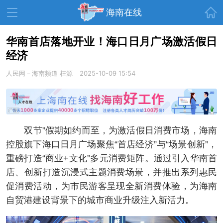
首页
海南在线
华南首店落地开业！海口日月广场激活假日
经济
资讯中心
热点
旅游
人民网－海南频道
枉源
2025-10-09 15:54
文体
消费
财经
教育
健康
房产
家装
交通
美食
双节”假期如约而至，为激活假日消费市场，海南
生活
演出
活动
控股旗下海口日月广场聚焦“首店经济”与“场景创新”，
重磅打造“商业+文化”多元消费矩阵。通过引入华南首
展会
走读海南
周末去哪儿
店、创新打造沉浸式主题消费场景，并推出系列惠民
人才在线
天涯企服
促消费活动，为市民游客呈现全新消费体验，为海南
自贸港建设背景下的城市商业升级注入新活力。