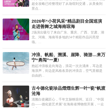
超全攻略已经整理好了从场馆到交通，从美食到
景点...
2026年“小荷风采”精品剧目全国巡演
走进善舞之城海南琼海
2场演出吸引了来自广东、重庆、广西、甘肃、湖
北、河南、海南等多地的34个精彩作品闪亮登
场。...
冲浪、帆船、溯溪、崖降、骑游…来万
宁“勇闯”一夏!
抱起冲浪板走向海边，浪花一次次涌来，耳边是
海浪声，街边是风格各异的冲浪店，空气里都是
自由的...
古今德化瓷珍品熠熠生辉一叶“瓷”帆渡
沧海
清雅白瓷藏匠心，千年文脉映琼州。近日，"中国
白——德化瓷艺术展"在海南省博物馆开展，一众