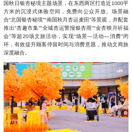
国秋日银杏秘境主题场景，在东西两区打造近1000平
方米的沉浸式体验空间，免费向公众开放。场景融
合“北国银杏秘境”“南国秋月杏运麦田”等景观，并配套
推出“杏趣市集”“全城杏运警报银杏雨”“金杏映月祈福
会”等超20场文旅活动，实现“场景—活动—消费”闭
环，有效提升顾客停留时间与消费意愿，推动文商旅
深度融合。