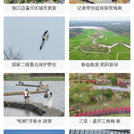
海口迈瀛片区城市更新
记者带你提前探营海南
国家二级重点保护野生
春临曲溪 稻田新绿
“蛇桥”浮春水 踏青
三亚：盛开三角梅 春