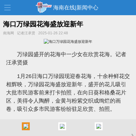
海南在线|新闻中心
海口万绿园花海盛放迎新年
南海网
记者汪承贤
2025-01-26 22:48
资讯中心
热点
旅游
文体
消费
财经
万绿园盛开的花海中一少女在欣赏花海。记者
教育
健康
房产
汪承贤摄
家装
交通
美食
1月26日海口万绿园现迎春花海，十余种鲜花交
相辉映，万绿园花海盛放迎新年，盛开的花儿吸引
生活
演出
活动
大批市民游客前来打卡拍照，在向日葵和格桑花片
展会
走读海南
周末去哪儿
区，美得令人陶醉，金黄与粉紫交织成绚烂的画
卷，吸引众多市民游客纷纷驻足欣赏、拍照。
人才在线
天涯企服