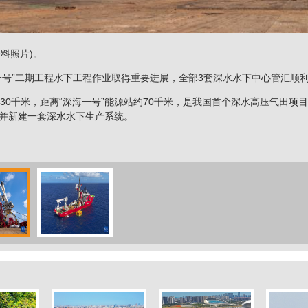
料照片)。
号”二期工程水下工程作业取得重要进展，全部3套深水水下中心管汇顺
0千米，距离“深海一号”能源站约70千米，是我国首个深水高压气田项目
井并新建一套深水水下生产系统。