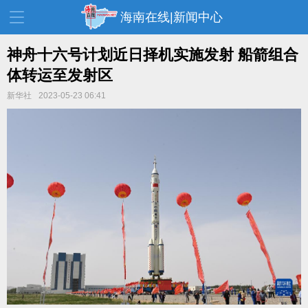
海南在线|新闻中心
神舟十六号计划近日择机实施发射 船箭组合
体转运至发射区
资讯中心
热点
旅游
新华社
2023-05-23 06:41
文体
消费
财经
教育
健康
房产
家装
交通
美食
生活
演出
活动
展会
走读海南
周末去哪儿
人才在线
天涯企服