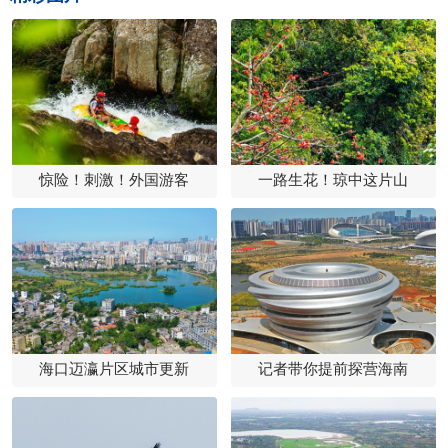
惊险！刺激！外国游客
一路生花！琼中这片山
海口迈瀛片区城市更新
记者带你提前探营海南