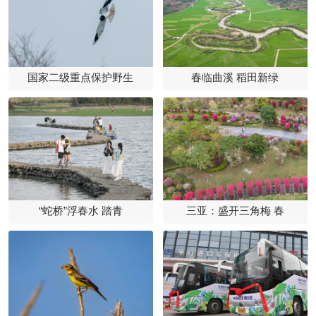
国家二级重点保护野生
春临曲溪 稻田新绿
“蛇桥”浮春水 踏青
三亚：盛开三角梅 春