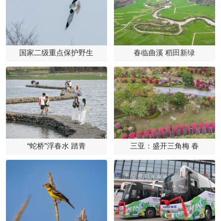
国家二级重点保护野生
春临曲溪 稻田新绿
“蛇桥”浮春水 踏青
三亚：盛开三角梅 春