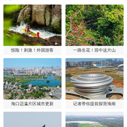
惊险！刺激！外国游客
一路生花！琼中这片山
海口迈瀛片区城市更新
记者带你提前探营海南