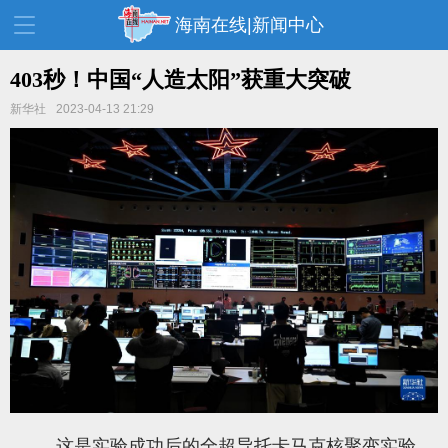
海南在线|新闻中心
403秒！中国“人造太阳”获重大突破
新华社
2023-04-13 21:29
资讯中心
热点
旅游
文体
消费
财经
教育
健康
房产
家装
交通
美食
生活
演出
活动
展会
走读海南
周末去哪儿
人才在线
天涯企服
这是实验成功后的全超导托卡马克核聚变实验