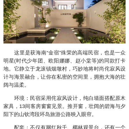
这里是获海南“金宿”殊荣的高端民宿，也是一众
明星(时代少年团、欧阳娜娜、赵小棠等)的同款打卡
地。它静立于龙滚镇烟墩村，巧妙地将时尚侘寂风设
计与海景融合，让你在私密的空间里，拥抱大海的壮
阔与温柔。
环境：民宿采用侘寂风设计，纯白墙面搭配原木
家具，13间客房窗窗见景。推开窗，壮阔的碧海与夕
阳下的山钦湾段环岛旅游公路映入眼帘。
配套：不仅有网红秋千、椰林观景台，还有一个