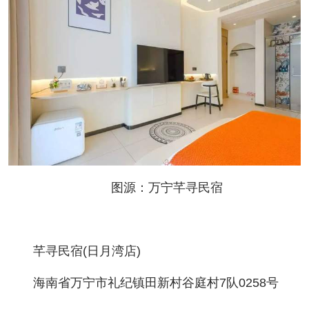
图源：万宁芊寻民宿
芊寻民宿(日月湾店)
海南省万宁市礼纪镇田新村谷庭村7队0258号