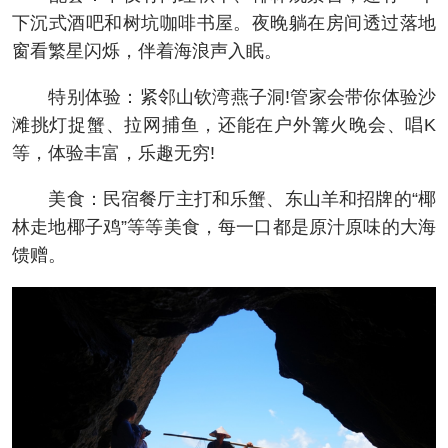
下沉式酒吧和树坑咖啡书屋。夜晚躺在房间透过落地
窗看繁星闪烁，伴着海浪声入眠。
特别体验：紧邻山钦湾燕子洞!管家会带你体验沙
滩挑灯捉蟹、拉网捕鱼，还能在户外篝火晚会、唱K
等，体验丰富，乐趣无穷!
美食：民宿餐厅主打和乐蟹、东山羊和招牌的“椰
林走地椰子鸡”等等美食，每一口都是原汁原味的大海
馈赠。