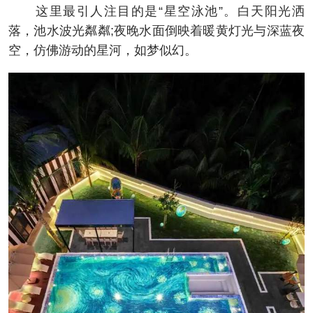
这里最引人注目的是“星空泳池”。白天阳光洒
落，池水波光粼粼;夜晚水面倒映着暖黄灯光与深蓝夜
空，仿佛游动的星河，如梦似幻。