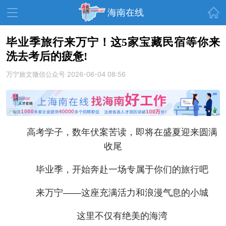
首页
海南在线
毕业季旅行来万宁！这5家宝藏民宿等你来
洗去考后的疲惫!
资讯中心
热点
旅游
万宁旅文微信公众号
2026-06-04 08:56
文体
消费
财经
教育
健康
房产
家装
交通
美食
高考学子，数年伏案苦读，即将在盛夏迎来圆满
生活
演出
活动
收尾
展会
走读海南
周末去哪儿
毕业季，开始奔赴一场专属于你们的旅行吧
人才在线
天涯企服
来万宁——这座充满活力和浪漫气息的小城
这里不仅有绝美的海湾