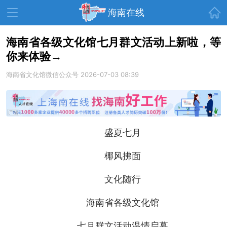
首页
海南在线
海南省各级文化馆七月群文活动上新啦，等
你来体验→
资讯中心
热点
旅游
海南省文化馆微信公众号
2026-07-03 08:39
文体
消费
财经
教育
健康
房产
家装
交通
美食
盛夏七月
生活
演出
活动
椰风拂面
展会
走读海南
周末去哪儿
文化随行
人才在线
天涯企服
海南省各级文化馆
七月群文活动温情启幕