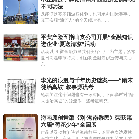
不同玩法
既能满足零基础游客体验，也可承办国际赛事，
真正实现"浪等人"的全天候冲浪。...
平安产险五指山支公司开展“金融知识
进企业·夏送清凉”活动
活动以"汇聚金融力量共创美好生活"为主题，紧扣
夏日高温季节特点，创新将金融知识宣传与关心
关...
李光的浪漫与千年历史谜案——“隋末
徙治高坡”叙事源流考
笔者关注这个问题也有一段时间，下面尝试对"隋
末徙治高坡"的源流作一些考证研究。...
海南原创舞蹈《别·海南黎民》荣获第
六届“荷花少年”全国展
作品以灵动舞姿讲述海南故事，以青春表达赓续
东坡文脉，充分展现了海南舞蹈创作和艺术人才