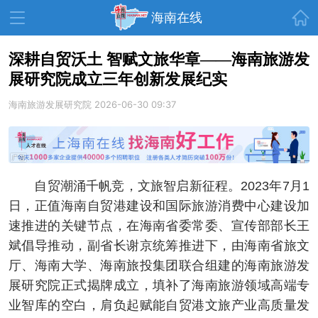
首页
海南在线
深耕自贸沃土 智赋文旅华章——海南旅游发
展研究院成立三年创新发展纪实
资讯中心
热点
旅游
海南旅游发展研究院
2026-06-30 09:37
文体
消费
财经
教育
健康
房产
家装
交通
美食
自贸潮涌千帆竞，文旅智启新征程。2023年7月1
生活
演出
活动
日，正值海南自贸港建设和国际旅游消费中心建设加
速推进的关键节点，在海南省委常委、宣传部部长王
展会
走读海南
周末去哪儿
斌倡导推动，副省长谢京统筹推进下，由海南省旅文
人才在线
天涯企服
厅、海南大学、海南旅投集团联合组建的海南旅游发
展研究院正式揭牌成立，填补了海南旅游领域高端专
业智库的空白，肩负起赋能自贸港文旅产业高质量发