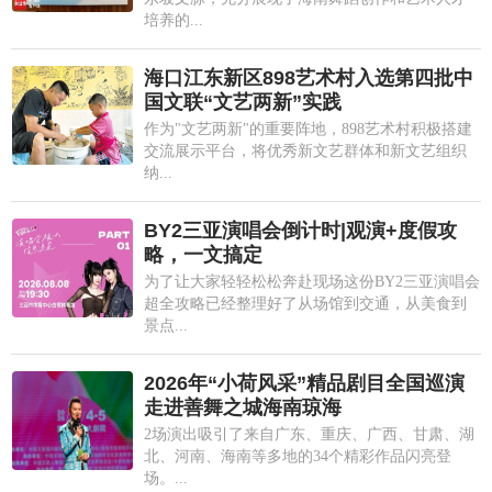
培养的...
海口江东新区898艺术村入选第四批中
国文联“文艺两新”实践
作为"文艺两新"的重要阵地，898艺术村积极搭建
交流展示平台，将优秀新文艺群体和新文艺组织
纳...
BY2三亚演唱会倒计时|观演+度假攻
略，一文搞定
为了让大家轻轻松松奔赴现场这份BY2三亚演唱会
超全攻略已经整理好了从场馆到交通，从美食到
景点...
2026年“小荷风采”精品剧目全国巡演
走进善舞之城海南琼海
2场演出吸引了来自广东、重庆、广西、甘肃、湖
北、河南、海南等多地的34个精彩作品闪亮登
场。...