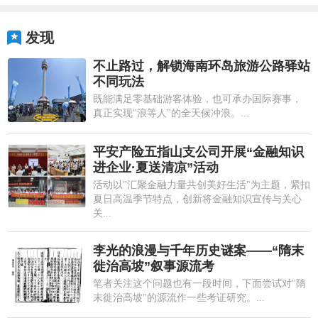
发现
不止路过，解锁海南环岛旅游公路驿站
不同玩法
既能满足零基础游客体验，也可承办国际赛事，
真正实现"浪等人"的全天候冲浪。...
平安产险五指山支公司开展“金融知识
进企业·夏送清凉”活动
活动以"汇聚金融力量共创美好生活"为主题，紧扣
夏日高温季节特点，创新将金融知识宣传与关心
关...
李光的浪漫与千年历史谜案——“隋末
徙治高坡”叙事源流考
笔者关注这个问题也有一段时间，下面尝试对"隋
末徙治高坡"的源流作一些考证研究。...