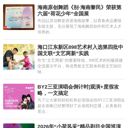
海南原创舞蹈《别·海南黎民》荣获第
六届“荷花少年”全国展
作品以灵动舞姿讲述海南故事，以青春表达赓续
东坡文脉，充分展现了海南舞蹈创作和艺术人才
培养的...
海口江东新区898艺术村入选第四批中
国文联“文艺两新”实践
作为"文艺两新"的重要阵地，898艺术村积极搭建
交流展示平台，将优秀新文艺群体和新文艺组织
纳...
BY2三亚演唱会倒计时|观演+度假攻
略，一文搞定
为了让大家轻轻松松奔赴现场这份BY2三亚演唱会
超全攻略已经整理好了从场馆到交通，从美食到
景点...
2026年“小荷风采”精品剧目全国巡演