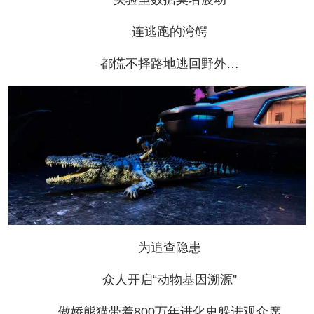
连逃跑的湾鳄
都慌不择路地逃回野外…
为追查隐患
众人开启“动物基因溯源”
傲娇熊猫带着800万年进化史躲进观众席