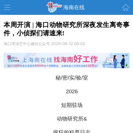
首页
海南在线
本周开演 | 海口动物研究所深夜发生离奇事
件，小侦探们请速来!
资讯中心
热点
旅游
海口湾演艺中心微信公众号
2026-06-12 09:02
文体
消费
财经
教育
健康
房产
家装
交通
美食
秘/密/实/验/室
生活
演出
活动
2026
展会
走读海南
周末去哪儿
短期驻场
人才在线
天涯企服
动物研究所&
疯狂的科普日志