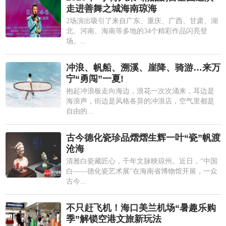
走进善舞之城海南琼海
2场演出吸引了来自广东、重庆、广西、甘肃、湖
北、河南、海南等多地的34个精彩作品闪亮登
场。...
冲浪、帆船、溯溪、崖降、骑游…来万
宁“勇闯”一夏!
抱起冲浪板走向海边，浪花一次次涌来，耳边是
海浪声，街边是风格各异的冲浪店，空气里都是
自由的...
古今德化瓷珍品熠熠生辉一叶“瓷”帆渡
沧海
清雅白瓷藏匠心，千年文脉映琼州。近日，"中国
白——德化瓷艺术展"在海南省博物馆开展，一众
古今...
不只赶飞机！海口美兰机场“暑趣乐购
季”解锁空港文旅新玩法