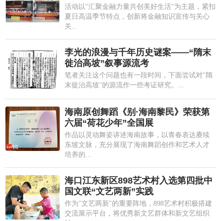
活动以"汇聚金融力量共创美好生活"为主题，紧扣
夏日高温季节特点，创新将金融知识宣传与关心
关...
李光的浪漫与千年历史谜案——“隋末
徙治高坡”叙事源流考
笔者关注这个问题也有一段时间，下面尝试对"隋
末徙治高坡"的源流作一些考证研究。...
海南原创舞蹈《别·海南黎民》荣获第
六届“荷花少年”全国展
作品以灵动舞姿讲述海南故事，以青春表达赓续
东坡文脉，充分展现了海南舞蹈创作和艺术人才
培养的...
海口江东新区898艺术村入选第四批中
国文联“文艺两新”实践
作为"文艺两新"的重要阵地，898艺术村积极搭建
交流展示平台，将优秀新文艺群体和新文艺组织