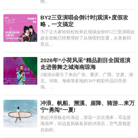
纳...
BY2三亚演唱会倒计时|观演+度假攻
略，一文搞定
为了让大家轻轻松松奔赴现场这份BY2三亚演唱会
超全攻略已经整理好了从场馆到交通，从美食到
景点...
2026年“小荷风采”精品剧目全国巡演
走进善舞之城海南琼海
2场演出吸引了来自广东、重庆、广西、甘肃、湖
北、河南、海南等多地的34个精彩作品闪亮登
场。...
冲浪、帆船、溯溪、崖降、骑游…来万
宁“勇闯”一夏!
抱起冲浪板走向海边，浪花一次次涌来，耳边是
海浪声，街边是风格各异的冲浪店，空气里都是
自由的...