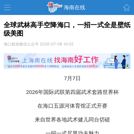
首页
海南在线
全球武林高手空降海口，一招一式全是壁纸
级美图
资讯中心
热点
旅游
海口旅游微信公众号
2026-07-08 10:02
文体
消费
财经
教育
健康
房产
家装
交通
美食
7月7日
生活
演出
活动
2026年国际武联第四届武术套路世界杯
展会
走读海南
周末去哪儿
在海口五源河体育馆正式开赛
人才在线
天涯企服
来自世界各地武术健儿同台切磋
一招一式尽显功夫魅力