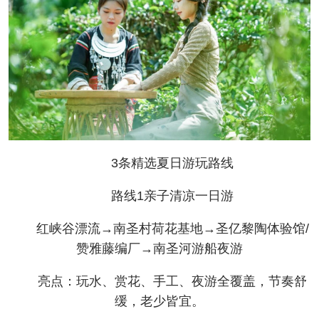
3条精选夏日游玩路线
路线1亲子清凉一日游
红峡谷漂流→南圣村荷花基地→圣亿黎陶体验馆/
赞雅藤编厂→南圣河游船夜游
亮点：玩水、赏花、手工、夜游全覆盖，节奏舒
缓，老少皆宜。