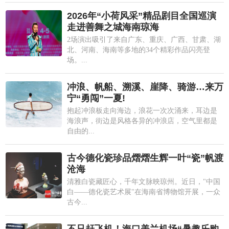
2026年“小荷风采”精品剧目全国巡演
走进善舞之城海南琼海
2场演出吸引了来自广东、重庆、广西、甘肃、湖
北、河南、海南等多地的34个精彩作品闪亮登
场。...
冲浪、帆船、溯溪、崖降、骑游…来万
宁“勇闯”一夏!
抱起冲浪板走向海边，浪花一次次涌来，耳边是
海浪声，街边是风格各异的冲浪店，空气里都是
自由的...
古今德化瓷珍品熠熠生辉一叶“瓷”帆渡
沧海
清雅白瓷藏匠心，千年文脉映琼州。近日，"中国
白——德化瓷艺术展"在海南省博物馆开展，一众
古今...