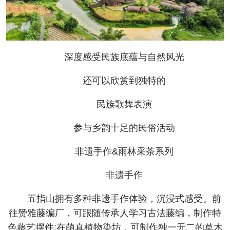
深度感受民族底蕴与自然风光
还可以欣赏到独特的
民族歌舞表演
参与乡韵十足的民俗活动
非遗手作&雨林采茶系列
非遗手作
五指山拥有多种非遗手作体验，沉浸式感受。前
往赞雅藤编厂，可跟随传承人学习古法藤编，制作特
色藤艺摆件;在萌真植物染坊，可制作独一无二的草木