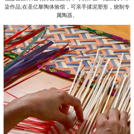
染作品;在圣亿黎陶体验馆，可亲手揉泥塑形，烧制专
属陶器。