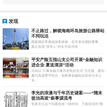
发现
不止路过，解锁海南环岛旅游公路驿站
不同玩法
既能满足零基础游客体验，也可承办国际赛事，
真正实现"浪等人"的全天候冲浪。...
平安产险五指山支公司开展“金融知识
进企业·夏送清凉”活动
活动以"汇聚金融力量共创美好生活"为主题，紧扣
夏日高温季节特点，创新将金融知识宣传与关心
关...
李光的浪漫与千年历史谜案——“隋末
徙治高坡”叙事源流考
笔者关注这个问题也有一段时间，下面尝试对"隋