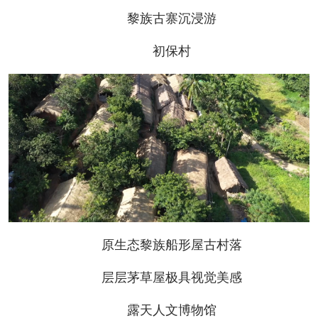
黎族古寨沉浸游
初保村
原生态黎族船形屋古村落
层层茅草屋极具视觉美感
露天人文博物馆