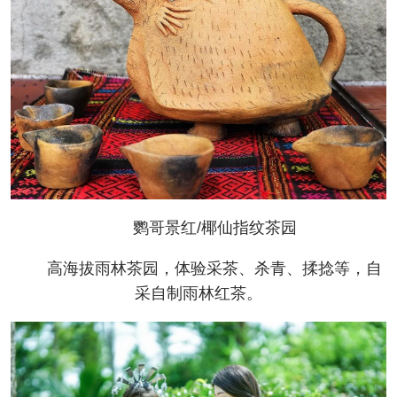
鹦哥景红/椰仙指纹茶园
高海拔雨林茶园，体验采茶、杀青、揉捻等，自
采自制雨林红茶。