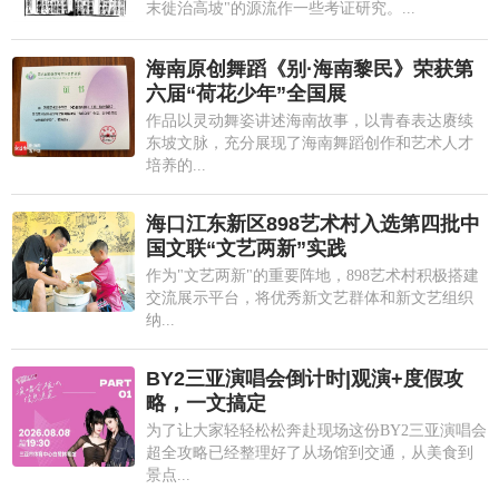
末徙治高坡"的源流作一些考证研究。...
海南原创舞蹈《别·海南黎民》荣获第
六届“荷花少年”全国展
作品以灵动舞姿讲述海南故事，以青春表达赓续
东坡文脉，充分展现了海南舞蹈创作和艺术人才
培养的...
海口江东新区898艺术村入选第四批中
国文联“文艺两新”实践
作为"文艺两新"的重要阵地，898艺术村积极搭建
交流展示平台，将优秀新文艺群体和新文艺组织
纳...
BY2三亚演唱会倒计时|观演+度假攻
略，一文搞定
为了让大家轻轻松松奔赴现场这份BY2三亚演唱会
超全攻略已经整理好了从场馆到交通，从美食到
景点...