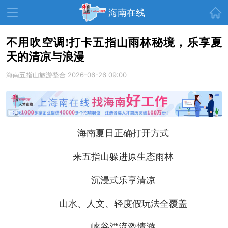
首页
海南在线
不用吹空调!打卡五指山雨林秘境，乐享夏
天的清凉与浪漫
资讯中心
热点
旅游
海南五指山旅游整合
2026-06-26 09:00
文体
消费
财经
教育
健康
房产
家装
交通
美食
海南夏日正确打开方式
生活
演出
活动
来五指山躲进原生态雨林
展会
走读海南
周末去哪儿
沉浸式乐享清凉
人才在线
天涯企服
山水、人文、轻度假玩法全覆盖
峡谷漂流激情游