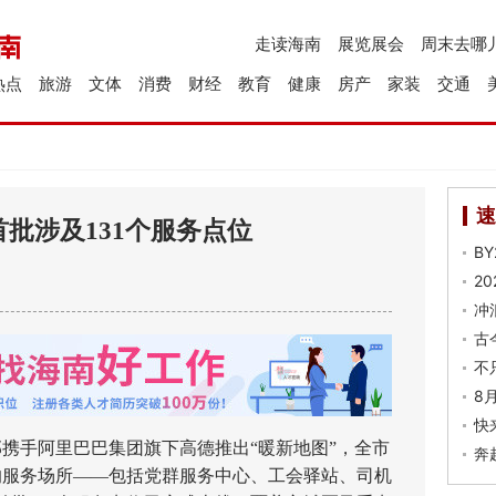
走读海南
展览展会
周末去哪
热点
旅游
文体
消费
财经
教育
健康
房产
家装
交通
速
首批涉及131个服务点位
B
2
冲
古
不
8
快
携手阿里巴巴集团旗下高德推出“暖新地图”，全市
奔
放的服务场所——包括党群服务中心、工会驿站、司机