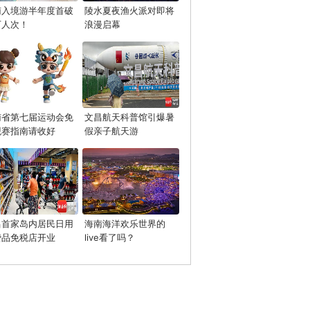
南入境游半年度首破
陵水夏夜渔火派对即将
万人次！
浪漫启幕
南省第七届运动会免
文昌航天科普馆引爆暑
观赛指南请收好
假亲子航天游
昌首家岛内居民日用
海南海洋欢乐世界的
费品免税店开业
live看了吗？