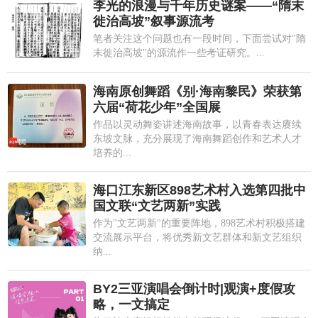
李光的浪漫与千年历史谜案——“隋末
徙治高坡”叙事源流考
笔者关注这个问题也有一段时间，下面尝试对"隋
末徙治高坡"的源流作一些考证研究。...
海南原创舞蹈《别·海南黎民》荣获第
六届“荷花少年”全国展
作品以灵动舞姿讲述海南故事，以青春表达赓续
东坡文脉，充分展现了海南舞蹈创作和艺术人才
培养的...
海口江东新区898艺术村入选第四批中
国文联“文艺两新”实践
作为"文艺两新"的重要阵地，898艺术村积极搭建
交流展示平台，将优秀新文艺群体和新文艺组织
纳...
BY2三亚演唱会倒计时|观演+度假攻
略，一文搞定