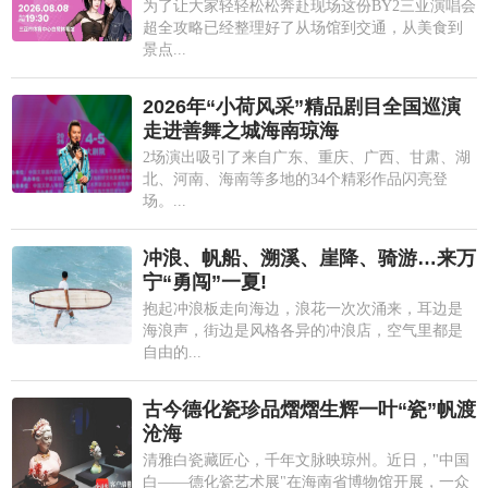
为了让大家轻轻松松奔赴现场这份BY2三亚演唱会
超全攻略已经整理好了从场馆到交通，从美食到
景点...
2026年“小荷风采”精品剧目全国巡演
走进善舞之城海南琼海
2场演出吸引了来自广东、重庆、广西、甘肃、湖
北、河南、海南等多地的34个精彩作品闪亮登
场。...
冲浪、帆船、溯溪、崖降、骑游…来万
宁“勇闯”一夏!
抱起冲浪板走向海边，浪花一次次涌来，耳边是
海浪声，街边是风格各异的冲浪店，空气里都是
自由的...
古今德化瓷珍品熠熠生辉一叶“瓷”帆渡
沧海
清雅白瓷藏匠心，千年文脉映琼州。近日，"中国
白——德化瓷艺术展"在海南省博物馆开展，一众