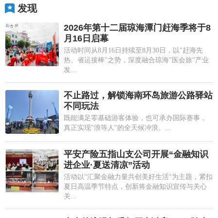
发现
2026年第十二届琼海潭门赶海季将于8
月16日启幕
活动时间从8月16日持续至8月30日，以"赶海先
热、省运接棒"之势，深度融合琼海"医会旅"产业
发...
不止路过，解锁海南环岛旅游公路驿站
不同玩法
既能满足零基础游客体验，也可承办国际赛事，
真正实现"浪等人"的全天候冲浪。...
平安产险五指山支公司开展“金融知识
进企业·夏送清凉”活动
活动以"汇聚金融力量共创美好生活"为主题，紧扣
夏日高温季节特点，创新将金融知识宣传与关心
关...